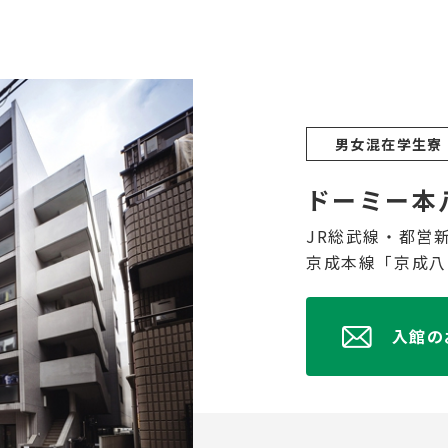
男女混在学生寮
ドーミー本
JR総武線・都営
京成本線「京成八
入館の