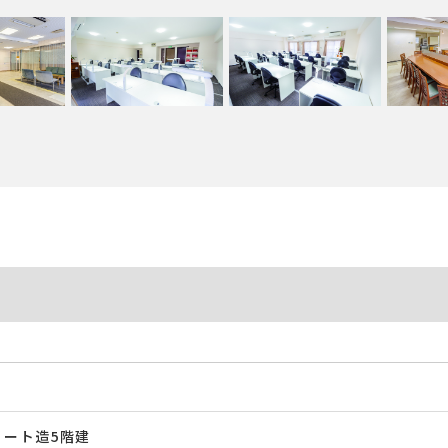
㎡
リート造5階建